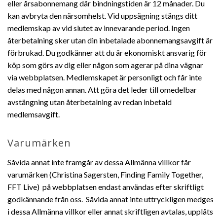
eller årsabonnemang där bindningstiden är 12 månader. Du
kan avbryta den närsomhelst. Vid uppsägning stängs ditt
medlemskap av vid slutet av innevarande period. Ingen
återbetalning sker utan din inbetalade abonnemangsavgift är
förbrukad. Du godkänner att du är ekonomiskt ansvarig för
köp som görs av dig eller någon som agerar på dina vägnar
via webbplatsen. Medlemskapet är personligt och får inte
delas med någon annan. Att göra det leder till omedelbar
avstängning utan återbetalning av redan inbetald
medlemsavgift.
Varumärken
Såvida annat inte framgår av dessa Allmänna villkor får
varumärken (Christina Sagersten, Finding Family Together,
FFT Live) på webbplatsen endast användas efter skriftligt
godkännande från oss. Såvida annat inte uttryckligen medges
i dessa Allmänna villkor eller annat skriftligen avtalas, upplåts