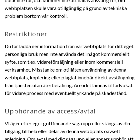
dock inte för, och kommer inte att hållas ansvarig för, om
webbplatsen skulle vara otillgänglig på grund av tekniska
problem bortom vår kontroll.
Restriktioner
Du får ladda ner information från vår webbplats för ditt eget
personliga bruk men inte använda det i något kommersiellt
syfte, som t.ex. vidareförsäljning eller inom kommersiell
verksamhet. Misstanke om otillåten användning av denna
webbplats, kopiering eller plagiat innebär direkt avstängning
från tjänsten utan återbetalning. Ärendet lämnas till advokat
för vidare process med eventuellt yrkande på skadestånd.
Upphörande av access/avtal
Vi äger efter eget gottfinnande säga upp eller stänga av din
tillgång till hela eller delar av denna webbplats oavsett
anledning. Om avtal med dig sägs upp eller annars upphör att