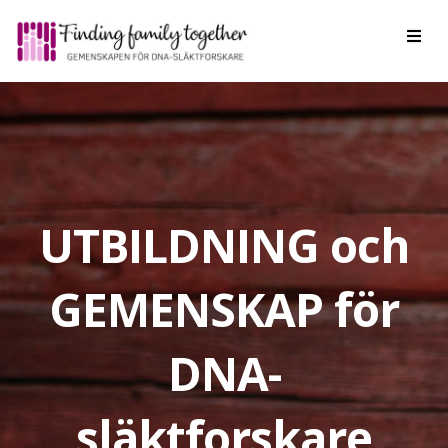
Toggl
navig
UTBILDNING och
GEMENSKAP för
DNA-
släktforskare