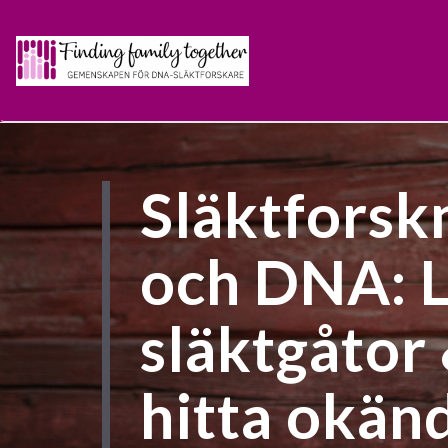
Släktforsk
och DNA: 
släktgåtor
hitta okän