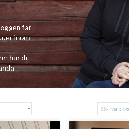
loggen får
toder inom
 om hur du
kända