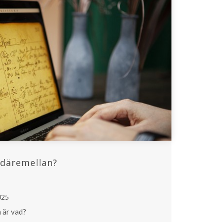
t däremellan?
025
 är vad?