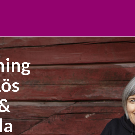
ning
Lös
 &
da