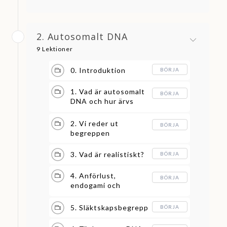
2. Autosomalt DNA
9 Lektioner
0. Introduktion
BÖRJA
1. Vad är autosomalt
BÖRJA
DNA och hur ärvs
det?
2. Vi reder ut
BÖRJA
begreppen
3. Vad är realistiskt?
BÖRJA
4. Anförlust,
BÖRJA
endogami och
multipla släktskap
5. Släktskapsbegrepp
BÖRJA