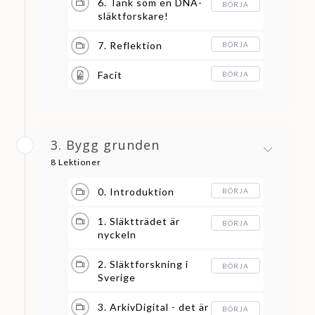
6. Tänk som en DNA-
BÖRJA
släktforskare!
7. Reflektion
BÖRJA
Facit
BÖRJA
3. Bygg grunden
8 Lektioner
0. Introduktion
BÖRJA
1. Släktträdet är
BÖRJA
nyckeln
2. Släktforskning i
BÖRJA
Sverige
3. ArkivDigital - det är
BÖRJA