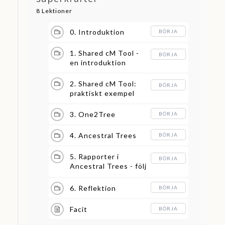
8 Lektioner
0. Introduktion
BÖRJA
1. Shared cM Tool -
BÖRJA
en introduktion
2. Shared cM Tool:
BÖRJA
praktiskt exempel
3. One2Tree
BÖRJA
4. Ancestral Trees
BÖRJA
5. Rapporter i
BÖRJA
Ancestral Trees - följ
dina framsteg
6. Reflektion
BÖRJA
Facit
BÖRJA