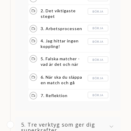
2. Det viktigaste
BÖRJA
steget
3. Arbetsprocessen
BÖRJA
4. Jag hittar ingen
BÖRJA
koppling!
5. Falska matcher -
BÖRJA
vad är det och när
spelar det roll?
6. När ska du släppa
BÖRJA
en match och gå
vidare?
7. Reflektion
BÖRJA
5. Tre verktyg som ger dig
superkrafter