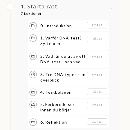
1. Starta rätt
7 Lektioner
0. Introduktion
BÖRJA
1. Varför DNA-test?
BÖRJA
Syfte och
förväntningar
2. Vad får du ut av ett
BÖRJA
DNA-test - och vad
får du inte?
3. Tre DNA-typer - en
BÖRJA
överblick
4. Testbolagen
BÖRJA
5. Förberedelser
BÖRJA
innan du börjar
6. Reflektion
BÖRJA