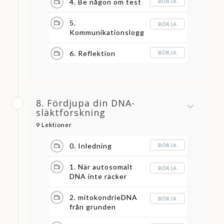
4. Be någon om test
BÖRJA
5.
BÖRJA
Kommunikationslogg
6. Reflektion
BÖRJA
8. Fördjupa din DNA-
släktforskning
9 Lektioner
0. Inledning
BÖRJA
1. När autosomalt
BÖRJA
DNA inte räcker
2. mitokondrieDNA
BÖRJA
från grunden