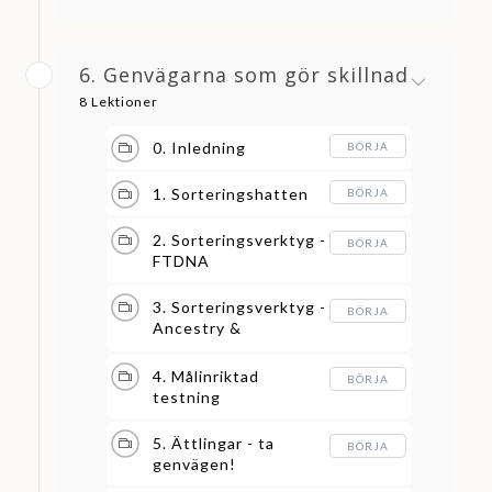
6. Genvägarna som gör skillnad
8 Lektioner
0. Inledning
BÖRJA
1. Sorteringshatten
BÖRJA
2. Sorteringsverktyg -
BÖRJA
FTDNA
3. Sorteringsverktyg -
BÖRJA
Ancestry &
MyHeritage
4. Målinriktad
BÖRJA
testning
5. Ättlingar - ta
BÖRJA
genvägen!