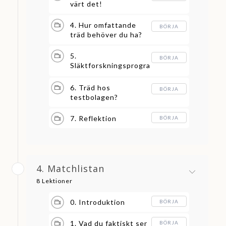
värt det!
4. Hur omfattande
BÖRJA
träd behöver du ha?
5.
BÖRJA
Släktforskningsprogra
m vs online-träd
6. Träd hos
BÖRJA
testbolagen?
7. Reflektion
BÖRJA
4. Matchlistan
8 Lektioner
0. Introduktion
BÖRJA
1. Vad du faktiskt ser
BÖRJA